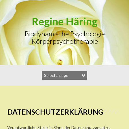
Zum
Inhalt
springen
Regine Häring
Biodynamische Psychologie
Körperpsychotherapie
DATENSCHUTZERKLÄRUNG
Verantwortliche Stelle im Sinne der Datenschutzgesetze,